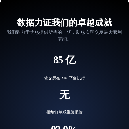
1
1
5
2
2
2
数据力证我们的卓越成就
6
3
3
3
我们致力于为您提供所需的一切，助您实现交易最大获利
潜能。
7
4
4
4
8
5
亿
5
5
9
6
6
6
笔交易在 XM 平台执行
7
无
7
0
7
8
8
1
8
拒绝订单或重复报价
9