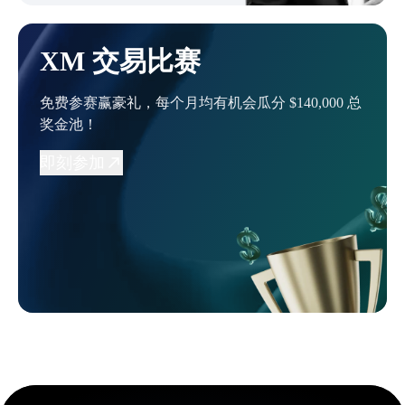
XM 交易比赛
免费参赛赢豪礼，每个月均有机会瓜分 $140,000 总
奖金池！
即刻参加
0
1
2
3
0
0
0
4
1